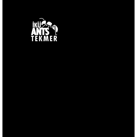
İletişim
(0212) 498 41 62
info@ikuantstekmer.com
Ataköy 7-8-9-10. Kısım Mah. Çobançeşme
E-5 Yan Yol Cad. No: 14 A Bakırköy
34158 İstanbul
Konum