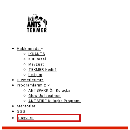
Ana
içeriğe
atla
Hakkımızda
Main
İKÜANTS
Kurumsal
navigation
Mevzuat
TEKMER Nedir?
İletişim
Hizmetlerimiz
Programlarımız
ANTSPARK Ön Kuluçka
Glow Up Ideathon
ANTSFIRE Kuluçka Programı
Mentörler
SSS
Başvuru