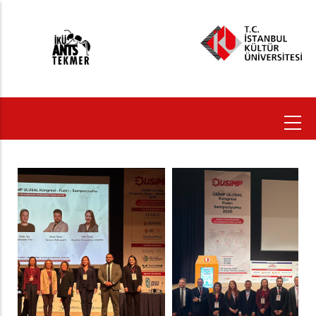
Ana
içeriğe
atla