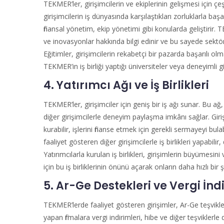
TEKMER’ler, girişimcilerin ve ekiplerinin gelişmesi için çeş
girişimcilerin iş dünyasında karşılaştıkları zorluklarla baş
finansal yönetim, ekip yönetimi gibi konularda geliştirir.
ve inovasyonlar hakkında bilgi edinir ve bu sayede sektör
Eğitimler, girişimcilerin rekabetçi bir pazarda başarılı ol
TEKMER’in iş birliği yaptığı üniversiteler veya deneyimli gir
4. Yatırımcı Ağı ve İş Birlikleri
TEKMER’ler, girişimciler için geniş bir iş ağı sunar. Bu ağ, 
diğer girişimcilerle deneyim paylaşma imkânı sağlar. Giri
kurabilir, işlerini finanse etmek için gerekli sermayeyi bul
faaliyet gösteren diğer girişimcilerle iş birlikleri yapabilir,
Yatırımcılarla kurulan iş birlikleri, girişimlerin büyümesi
için bu iş birliklerinin önünü açarak onların daha hızlı bi
5. Ar-Ge Destekleri ve Vergi İnd
TEKMER’lerde faaliyet gösteren girişimler, Ar-Ge teşvikler
yapan firmalara vergi indirimleri, hibe ve diğer teşviklerle 