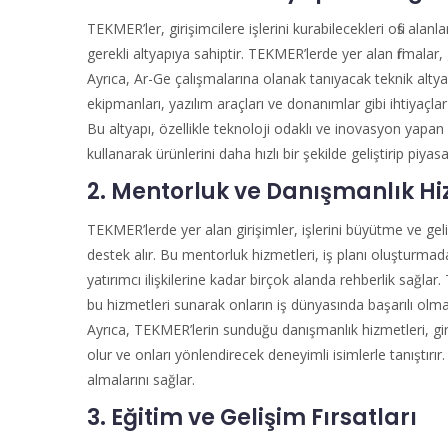
TEKMER’ler, girişimcilere işlerini kurabilecekleri ofis alanlar
gerekli altyapıya sahiptir. TEKMER’lerde yer alan firmalar, g
Ayrıca, Ar-Ge çalışmalarına olanak tanıyacak teknik alty
ekipmanları, yazılım araçları ve donanımlar gibi ihtiyaçla
Bu altyapı, özellikle teknoloji odaklı ve inovasyon yapan gi
kullanarak ürünlerini daha hızlı bir şekilde geliştirip piyasa
2. Mentorluk ve Danışmanlık Hi
TEKMER’lerde yer alan girişimler, işlerini büyütme ve 
destek alır. Bu mentorluk hizmetleri, iş planı oluşturmad
yatırımcı ilişkilerine kadar birçok alanda rehberlik sağlar.
bu hizmetleri sunarak onların iş dünyasında başarılı olmal
Ayrıca, TEKMER’lerin sunduğu danışmanlık hizmetleri, giriş
olur ve onları yönlendirecek deneyimli isimlerle tanıştırır.
almalarını sağlar.
3. Eğitim ve Gelişim Fırsatları