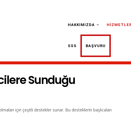
Main
Navigation
HAKKIMIZDA
HIZMETLER
SSS
BAŞVURU
mcilere Sunduğu
olmaları için çeşitli destekler sunar. Bu desteklerin başlıcaları