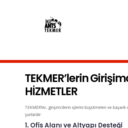
Ana
içeriğe
atla
TEKMER’lerin Girişi
HİZMETLER
TEKMER’ler, girişimcilerin işlerini büyütmeleri ve başarılı 
şunlardır:
1. Ofis Alanı ve Altyapı Desteği