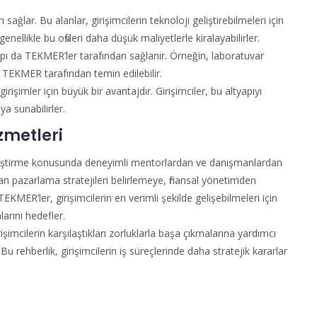
ı sağlar. Bu alanlar, girişimcilerin teknoloji geliştirebilmeleri için
enellikle bu ofisleri daha düşük maliyetlerle kiralayabilirler.
apı da TEKMER’ler tarafından sağlanır. Örneğin, laboratuvar
r TEKMER tarafından temin edilebilir.
rişimler için büyük bir avantajdır. Girişimciler, bu altyapıyı
ya sunabilirler.
zmetleri
geliştirme konusunda deneyimli mentorlardan ve danışmanlardan
an pazarlama stratejileri belirlemeye, finansal yönetimden
 TEKMER’ler, girişimcilerin en verimli şekilde gelişebilmeleri için
arını hedefler.
imcilerin karşılaştıkları zorluklarla başa çıkmalarına yardımcı
 Bu rehberlik, girişimcilerin iş süreçlerinde daha stratejik kararlar