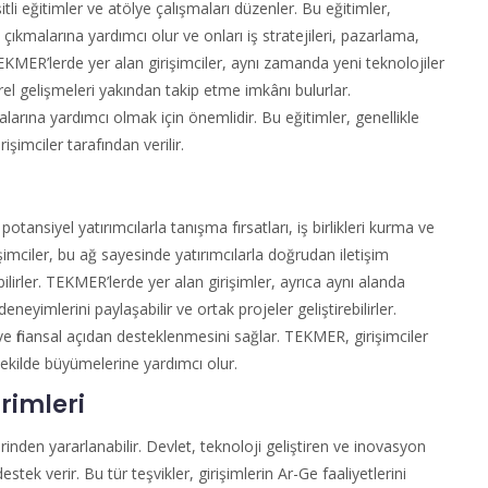
itli eğitimler ve atölye çalışmaları düzenler. Bu eğitimler,
a çıkmalarına yardımcı olur ve onları iş stratejileri, pazarlama,
 TEKMER’lerde yer alan girişimciler, aynı zamanda yeni teknolojiler
el gelişmeleri yakından takip etme imkânı bulurlar.
malarına yardımcı olmak için önemlidir. Bu eğitimler, genellikle
işimciler tarafından verilir.
potansiyel yatırımcılarla tanışma fırsatları, iş birlikleri kurma ve
şimciler, bu ağ sayesinde yatırımcılarla doğrudan iletişim
abilirler. TEKMER’lerde yer alan girişimler, ayrıca aynı alanda
 deneyimlerini paylaşabilir ve ortak projeler geliştirebilirler.
ni ve finansal açıdan desteklenmesini sağlar. TEKMER, girişimciler
r şekilde büyümelerine yardımcı olur.
irimleri
inden yararlanabilir. Devlet, teknoloji geliştiren ve inovasyon
destek verir. Bu tür teşvikler, girişimlerin Ar-Ge faaliyetlerini